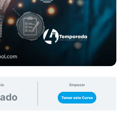
cio
Empezar
rado
Tomar este Curso