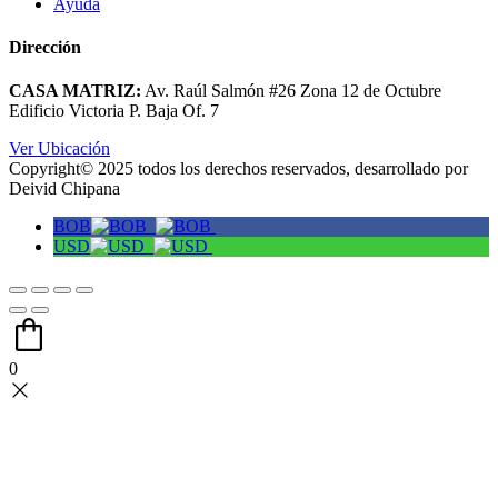
Ayuda
Dirección
CASA MATRIZ:
Av. Raúl Salmón #26 Zona 12 de Octubre
Edificio Victoria P. Baja Of. 7
Ver Ubicación
Copyright© 2025 todos los derechos reservados, desarrollado por
Deivid Chipana
BOB
USD
0