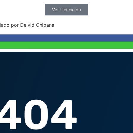
Ver Ubicación
lado por Deivid Chipana