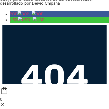
desarrollado por Deivid Chipana
BOB
USD
0